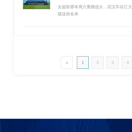
女超联赛本周六重燃战火，武汉车谷江大
随这份名单
2
3
4
«
1