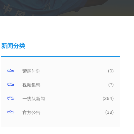
新闻分类
(0)
荣耀时刻
(7)
视频集锦
(354)
一线队新闻
(38)
官方公告