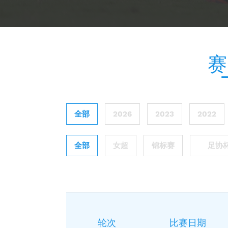
全部
2026
2023
2022
全部
女超
锦标赛
足协
轮次
比赛日期