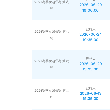
2026赛季女超联赛 第八
2026-06-29
轮
19:00:00
已结束
2026赛季女超联赛 第七
2026-06-24
轮
19:35:00
已结束
2026赛季女超联赛 第六
2026-06-20
轮
19:35:00
已结束
2026赛季女超联赛 第五
2026-06-13
轮
19:35:00