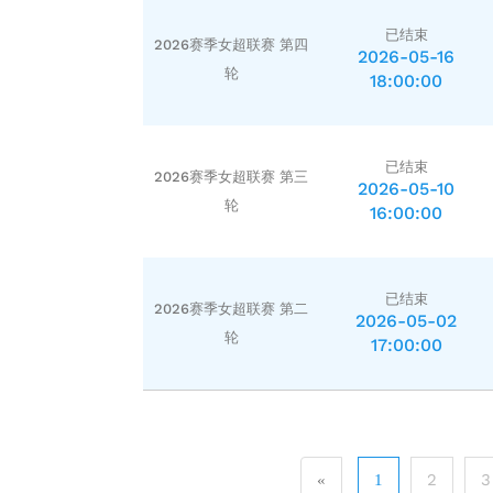
已结束
2026赛季女超联赛 第四
2026-05-16
轮
18:00:00
已结束
2026赛季女超联赛 第三
2026-05-10
轮
16:00:00
已结束
2026赛季女超联赛 第二
2026-05-02
轮
17:00:00
2
3
«
1